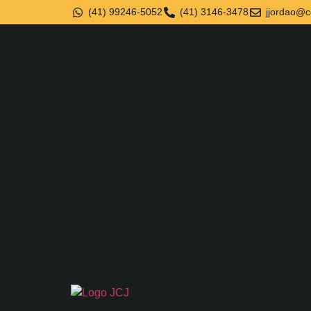
(41) 99246-5052
(41) 3146-3478
jjordao@c